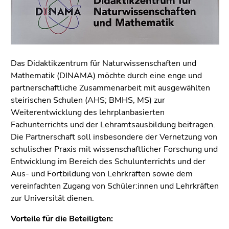
bestätigen
Sie diesen
Link.
Beginn
Zum
des
Inhalt
Das Didaktikzentrum für Naturwissenschaften und
Seitenbereichs:
(Zugriffstaste
Mathematik (DINAMA) möchte durch eine enge und
Seitenbereiche:
1)
partnerschaftliche Zusammenarbeit mit ausgewählten
Zur
steirischen Schulen (AHS; BMHS, MS) zur
Positionsanzeige
Weiterentwicklung des lehrplanbasierten
(Zugriffstaste
Fachunterrichts und der Lehramtsausbildung beitragen.
2)
Die Partnerschaft soll insbesondere der Vernetzung von
Zur
schulischer Praxis mit wissenschaftlicher Forschung und
Hauptnavigation
Entwicklung im Bereich des Schulunterrichts und der
(Zugriffstaste
Aus- und Fortbildung von Lehrkräften sowie dem
3)
vereinfachten Zugang von Schüler:innen und Lehrkräften
Zur
zur Universität dienen.
Unternavigation
Vorteile für die Beteiligten:
(Zugriffstaste