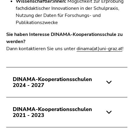
Wissenschaftler:innen:
Möglichkeit zur Erprobung
Seitenbereichs.
fachdidaktischer Innovationen in der Schulpraxis,
Zur
Nutzung der Daten für Forschungs- und
Übersicht
Publikationszwecke
der
Seitenbereiche
Sie haben Interesse DINAMA-Kooperationsschule zu
werden?
Dann kontaktieren Sie uns unter
dinama(at)uni-graz.at
!
DINAMA-Kooperationsschulen
2024 - 2027
DINAMA-Kooperationsschulen
2021 - 2023