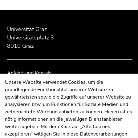
Beginn
Ende
Ende
des
dieses
dieses
Seitenbereichs:
Seitenbereichs.
Seitenbereichs.
Universität Graz
Zusatzinformationen:
Zur
Zur
Universitätsplatz 3
Übersicht
Übersicht
8010 Graz
der
der
Seitenbereiche
Seitenbereiche
Anfahrt und Kontakt
Kommunikation und Öffentlichkeitsarbeit
Unsere Website verwendet Cookies, um die
grundlegende Funktionalität unserer Website zu
Moodle
gewährleisten sowie die Zugriffe auf unserer Website zu
UNIGRAZonline
analysieren bzw. um Funktionen für Soziale Medien und
Impressum
zielgerichtete Werbung anbieten zu können. Hierzu ist es
Datenschutzerklärung
nötig Informationen an die jeweiligen Dienstanbieter
Cookie-Einstellungen
weiterzugeben. Mit dem Klick auf „Alle Cookies
Barrierefreiheitserklärung
akzeptieren“ willigen Sie in diese Datenverarbeitungen