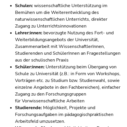
4)
Schulen:
wissenschaftliche Unterstützung im
Zu
Bemühen um die Weiterentwicklung des
den
naturwissenschaftlichen Unterrichts, direkter
Zusatzinformationen
Zugang zu Unterrichtsinnovationen
(Zugriffstaste
Lehrer:innen:
bevorzugte Nutzung des Fort- und
5)
Weiterbildungsangebots der Universität,
Zu
Zusammenarbeit mit WissenschaftlerInnen,
den
Studierenden und SchülerInnen an Fragestellungen
Seiteneinstellungen
aus der schulischen Praxis
(Benutzer/Sprache)
Schüler:innen:
Unterstützung beim Übergang von
(Zugriffstaste
Schule zu Universität (z.B.: in Form von Workshops,
8)
Vorträgen etc. zu Studium bzw. Studienwahl, sowie
Zur
einzelne Angebote in den Fachbereichen), einfacher
Suche
Zugang zu den Forschungsgruppen
(Zugriffstaste
für Vorwissenschaftliche Arbeiten
9)
Studierende:
Möglichkeit, Projekte und
Forschungsaufgaben im pädagogischpraktischen
Ende
Arbeitsfeld umzusetzen.
dieses